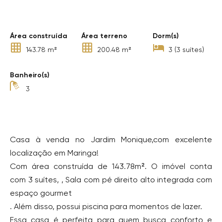
Destaques
Área construída
Área terreno
Dorm(s)
143.78 m²
200.48 m²
3 (3 suítes)
Banheiro(s)
3
Sobre o Imóvel
Casa à venda no Jardim Monique,com excelente
localização em Maringa!
Com área construída de 143.78m². O imóvel conta
com 3 suítes, , Sala com pé direito alto integrada com
espaço gourmet
. Além disso, possui piscina para momentos de lazer.
Essa casa é perfeita para quem busca conforto e